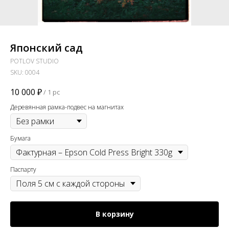
Японский сад
POTLOV STUDIO
SKU:
0004
10 000
₽
/
1 pc
Деревянная рамка-подвес на магнитах
Бумага
Паспарту
В корзину